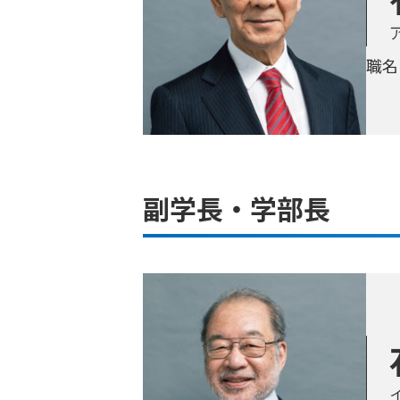
職名
副学長・学部長