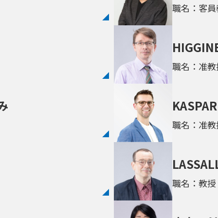
職名：客員
HIGGIN
職名：准教
み
KASPAR
職名：准教
LASSALL
職名：教授