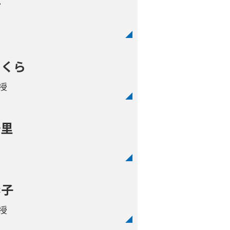
希
さくら
授
千里
素子
授