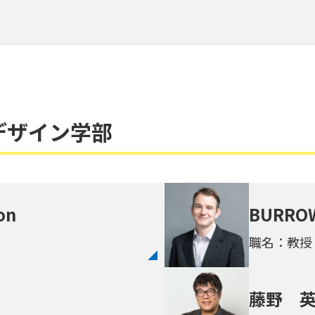
デザイン学部
on
BURROW
職名：教授
藤野 