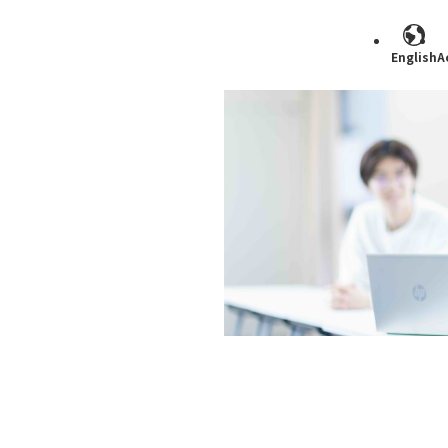
English
A
Search