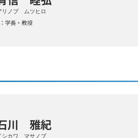
アリノブ ムツヒロ
：学長・教授
石川 雅紀
イシカワ マサノブ