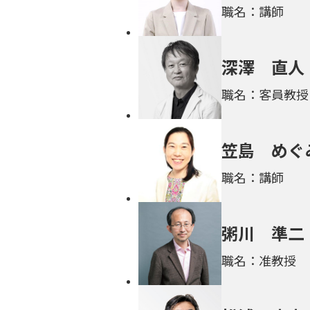
職名：講師
深澤 直人
職名：客員教授
笠島 めぐ
職名：講師
粥川 準二
職名：准教授