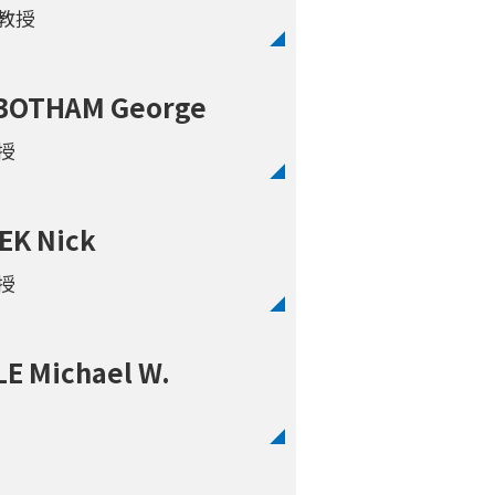
教授
BOTHAM George
授
EK Nick
授
E Michael W.