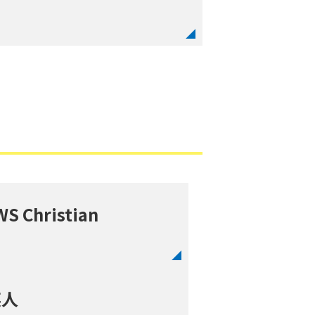
S Christian
英人