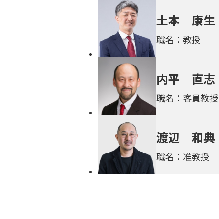
土本 康生
職名：教授
内平 直志
職名：客員教授
渡辺 和典
職名：准教授