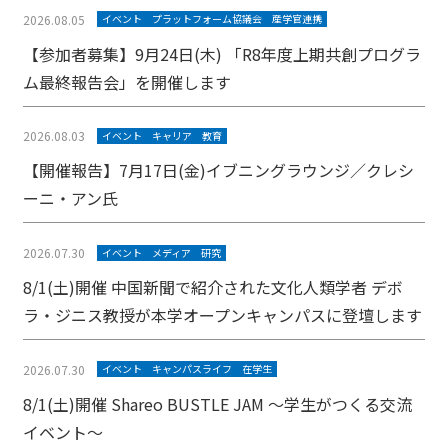
2026.08.05
イベント
プラットフォーム協議会
産学官連携
【参加者募集】9月24日(木) 「R8年度上期共創プログラ
ム最終報告会」を開催します
2026.08.03
イベント
キャリア
教育
【開催報告】7月17日(金)イブニングラウンジ／クレシ
ーニ・アン氏
2026.07.30
イベント
メディア
研究
8/1(土)開催 中国新聞で紹介された文化人類学者 デボ
ラ・ジニス教授が本学オープンキャンパスに登壇します
2026.07.30
イベント
キャンパスライフ
在学生
8/1(土)開催 Shareo BUSTLE JAM ～学生がつくる交流
イベント～