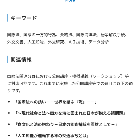
キーワード
国際法、国家の一方的行為、条約法、国際海洋法、紛争解決手続、
外交文書、人工知能、外交研究、ＡＩ技術、データ分析
関連情報
国際法関連分野における公開講座・模擬講義（ワークショップ）等
に対応可能です。これまでに実施した公開講座等での題目は以下の通
りです。
「国際法への誘い－－世界を結ぶ『海』－－」
「〜現代社会と法〜四方を海に囲まれた日本が抱える諸問題」
「食文化と法の拘わり－日本の調査捕鯨を素材として－」
「人工知能が運転する車の交通事故とは」