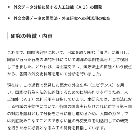
外交データ分析に関する人工知能（ＡＩ）の開発
外交文書データの国際法・外交研究への利活用の拡充
研究の特徴・内容
これまで、国際法分野において、日本を取り囲む「海洋」に着目し、
国家が行った行為の法的評価について海洋の事例を素材として検討
してきました。とりわけ、博士論文では、国際法上の抗議という観点
から、各国の外交史料等を用いて分析を行いました。
現在は、この過程で発見した厖大な外交史料（エビデンス）を用
い、国家の行為を法的に評価するための仕組み作りを行うため、人
工知能（ＡＩ）の利活用を目指しています。本研究では、国際法にお
ける抗議の実効性について、各国の国家実行及びこれに対する第三国
の対応を題材として分析をさらに推し進めるため、人間の力だけで
は到底読みこなすことのできない量の外交史料を利活用しての研究
を行うために必要となるＡＩの開発を目指しています。