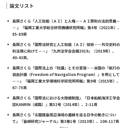
論文リスト
長岡さくら「人工知能（ＡＩ）と人権－－ＡＩ原則の法的意義－
－ 」『福岡工業大学総合研究機構研究所報』第4号（2021年）、
85-89頁
長岡さくら「国際法研究と人工知能（ＡＩ）技術－－外交史料の
利活用に向けて－－」『九州法学会会報2019』（2019年）、
40-43頁。
長岡さくら「国際法上の『抗議』とその変容－－米国の『航行の
自由計画（Freedom of Navigation Program）』を例として
－－」『福岡工業大学環境科学研究所所報』第9号（2015年）、
67-75頁
長岡さくら「国際法における大陸棚制度」『日本船舶海洋工学会
誌KANRIN（咸臨）』第52号（2014年）、2-11頁
長岡さくら「尖閣諸島周辺海域の基線を巡る日中の動きについ
て」『島嶼研究ジャーナル』第3巻1号（2013年）、106-117頁
More