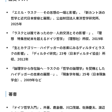
「エミル・ラスク―—その思想の一端と影響」、『新カント派の
哲学と近代日本――受容と展開』、公益財団法人東洋哲学研究所、
2025年
「ラスクとは誰であったのか—人的交流とその影響—」、『理
想 特集世紀末を超えるドイツ哲学』（理想社）所収、2019年
「生とカテゴリー—ハイデッガーの思索にみるディルタイとラス
クの影響」、『ディルタイ研究』23号（日本ディルタイ協会）所
収、2012年
「論理学から存在論へ—ラスクの「哲学の論理学」を契機とした
ハイデッガーの思索の展開—」、『現象学年報』25号（日本現象
学会）、2009年など
著書
『ドイツ哲学入門』、共著、鹿島徹、川口茂雄、佐藤慶太、渡辺