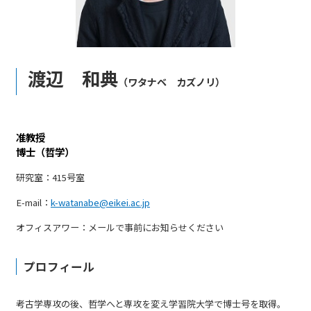
渡辺 和典
（ワタナベ カズノリ）
准教授
博士（哲学）
研究室：415号室
E-mail：
k-watanabe@eikei.ac.jp
オフィスアワー：メールで事前にお知らせください
プロフィール
考古学専攻の後、哲学へと専攻を変え学習院大学で博士号を取得。