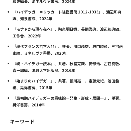
和典編著、ミネルヴァ書房、2024年
『ハイデッガー＝リッカート往復書簡 1912-1933』、渡辺和典
訳、知泉書館、2024年
『モナドから現存在へ』、陶久明日香、長綱啓典、渡辺和典編、
工作舎、2022年
『現代フランス哲学入門』、共著、川口茂雄、越門勝彦、三宅岳
史編、ミネルヴァ書房、2020年
『続・ハイデガー読本』、共著、秋富克哉、安部浩、古荘真敬、
森一郎編、法政大学出版局、2016年
『始まりのハイデガー』、共著、細川亮一、齋藤元紀、池田喬
編、晃洋書房、2015年
『最初期ハイデッガーの意味論—発生・形成・展開—』、単著、
晃洋書房、2014年
キーワード