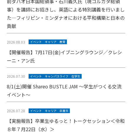
前ダバオ日本国総領事・石川義久氏（現コルカタ総領
事）を講師にお招きし、英語による特別講義を行いまし
た―フィリピン・ミンダナオにおける平和構築と日本の
貢献
2026.08.03
イベント
キャリア
教育
【開催報告】7月17日(金)イブニングラウンジ／クレシ
ーニ・アン氏
2026.07.30
イベント
キャンパスライフ
在学生
8/1(土)開催 Shareo BUSTLE JAM ～学生がつくる交流
イベント～
2026.07.28
イベント
キャリア
卒業生
【実施報告】卒業生ゆるっと！トークセッション＜令和
８年７月22日（水）＞