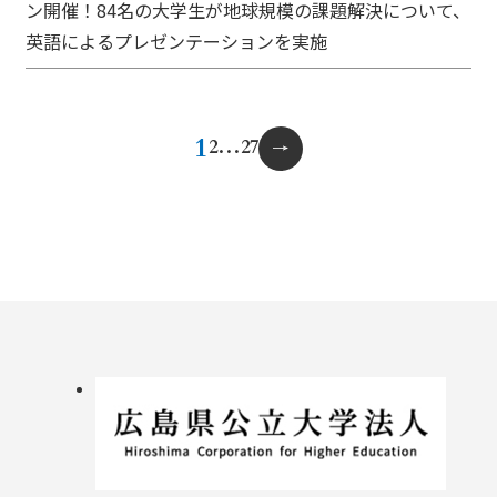
ン開催！84名の大学生が地球規模の課題解決について、
英語によるプレゼンテーションを実施
投
1
2
…
27
稿
の
ペ
ー
ジ
送
り