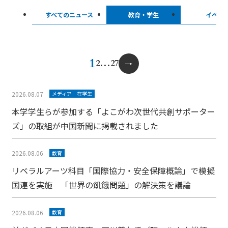
すべてのニュース
教育・学生
イベン
投
1
2
…
27
稿
の
ペ
2026.08.07
メディア
在学生
ー
本学学生らが参加する「よこがわ次世代共創サポーター
ジ
ズ」の取組が中国新聞に掲載されました
送
り
2026.08.06
教育
リベラルアーツ科目「国際協力・安全保障概論」で模擬
国連を実施 「世界の飢餓問題」の解決策を議論
2026.08.06
教育