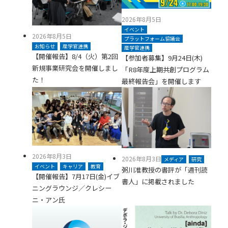
2026年8月5日
イベント
2026年8月5日
プラットフォーム協議会
お知らせ
産学官連携
産学官連携
【開催報告】8/4（火）第2回
【参加者募集】9月24日(木)
新規事業研究会を開催しまし
「R8年度上期共創プログラム
た！
最終報告会」を開催します
2026年8月3日
2026年8月3日
メディア
研究
イベント
キャリア
教育
粥川准教授の書評が「週刊読
【開催報告】7月17日(金)イブ
書人」に掲載されました
ニングラウンジ／クレシー
ニ・アン氏