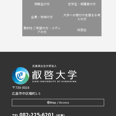
受験生の方
在学生・保護者の方
大学への寄付や支援をお考
企業・地域の方
えの方
取材をご希望の方・メディ
同窓会
アの方
〒730-0016
広島市中区幟町1-5
Map / Access
082-225-6201
TEL
（代表）