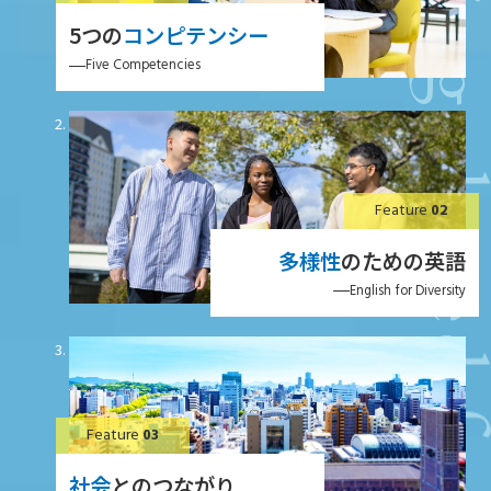
5つの
コンピテンシー
Five Competencies
Feature
02
多様性
のための英語
English for Diversity
Feature
03
社会
とのつながり