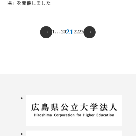
場」を開催しました
投
21
1
…
20
22
23
稿
の
ペ
ー
ジ
送
り