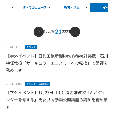
すべてのニュース
教育・学生
イベン
投
21
1
…
20
22
23
稿
の
ペ
2024.01.12
イベント
ー
【学外イベント】日刊工業新聞NewsWave21掲載 石川
ジ
特任教授「サーキュラーエコノミーへの転換」で講師を
送
務めます
り
2024.01.04
イベント
公開講座
【学外イベント】1月27日（土）瀬古准教授「AIとジェ
ンダーを考える」男女共同参画公開講座の講師を務めま
す