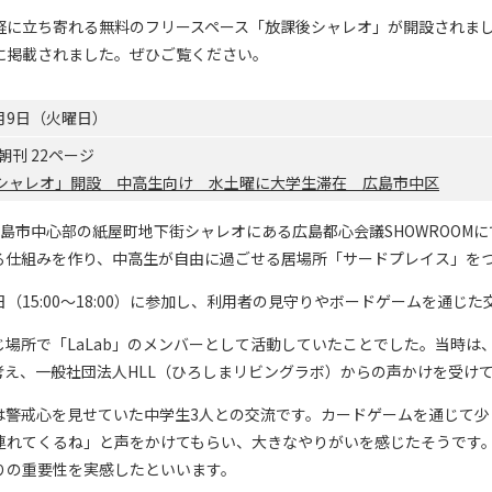
に気軽に立ち寄れる無料のフリースペース「放課後シャレオ」が開設されま
に掲載されました。ぜひご覧ください。
6月9日（火曜日）
朝刊 22ページ
シャレオ」開設 中高生向け 水土曜に大学生滞在 広島市中区
島市中心部の紙屋町地下街シャレオにある広島都心会議SHOWROOM
る仕組みを作り、中高生が自由に過ごせる居場所「サードプレイス」を
土曜日（15:00～18:00）に参加し、利用者の見守りやボードゲームを通
場所で「LaLab」のメンバーとして活動していたことでした。当時は
え、一般社団法人HLL（ひろしまリビングラボ）からの声かけを受け
は警戒心を見せていた中学生3人との交流です。カードゲームを通じて少
連れてくるね」と声をかけてもらい、大きなやりがいを感じたそうです
りの重要性を実感したといいます。