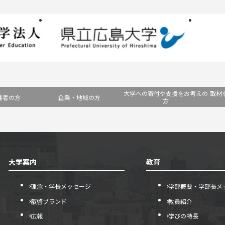
大学への寄付や支援をお考えの
取材
護者の方
企業・地域の方
方
大学案内
教育
理念・学長メッセージ
学部概要・学部長メ
叡啓ブランド
教員紹介
広報
学びの特長