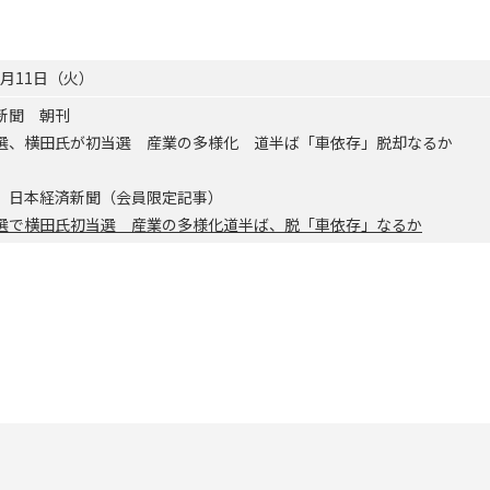
11月11日（火）
済新聞 朝刊
選、横田氏が初当選 産業の多様化 道半ば「車依存」脱却なるか
 日本経済新聞（会員限定記事）
選で横田氏初当選 産業の多様化道半ば、脱「車依存」なるか