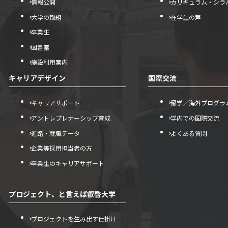
情報公開
カリキュラム・シラ
大学の取組
在学生の声
卒業生
図書室
施設利用案内
キャリアデザイン
国際交流
キャリアサポート
留学／海外プログラ
アントレプレナーシップ育成
学内での国際交流
進路・就職データ
よくある質問
企業等採用担当者の方
卒業生のキャリアサポート
プロジェクト、と言えば叡啓大学
プロジェクトを生み出す仕掛け