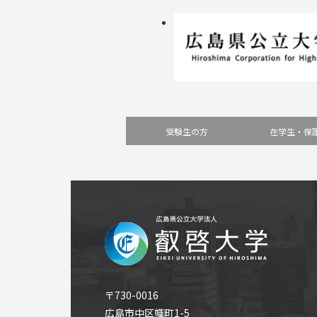
受験生の方
在学生・保
〒730-0016
広島市中区幟町1-5