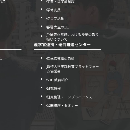
バス
学費・奨学金制度
学修支援
クラブ活動
叡啓大生の1日
台風等非常時における授業の取り
扱いについて
産学官連携・研究推進センター
ム
産学官連携の取組
叡啓大学実践教育プラットフォー
ム協議会
SDC 教員紹介
研究情報
研究倫理・コンプライアンス
公開講座・セミナー