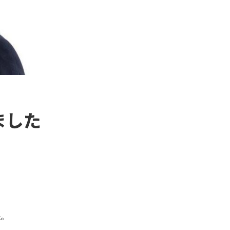
ました
た。