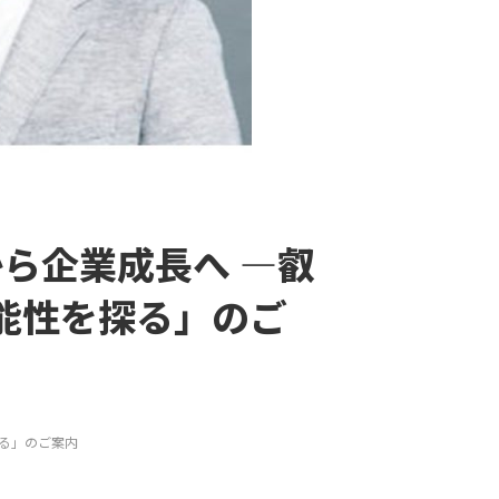
から企業成長へ ―叡
能性を探る」のご
探る」のご案内