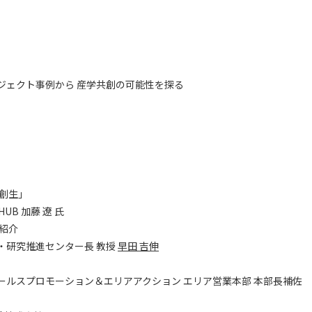
ジェクト事例から 産学共創の可能性を探る
方創生」
加藤 遼 氏
」紹介
進センター長 教授
早田 吉伸
ロモーション＆エリアアクション エリア営業本部 本部長補佐