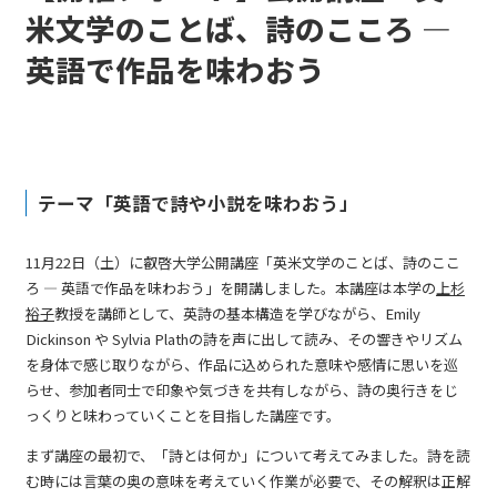
米文学のことば、詩のこころ ―
英語で作品を味わおう
テーマ「英語で詩や小説を味わおう」
11月22日（土）に叡啓大学公開講座「英米文学のことば、詩のここ
ろ ― 英語で作品を味わおう」を開講しました。本講座は本学の
上杉
裕子
教授を講師として、英詩の基本構造を学びながら、Emily
Dickinson や Sylvia Plathの詩を声に出して読み、その響きやリズム
を身体で感じ取りながら、作品に込められた意味や感情に思いを巡
らせ、参加者同士で印象や気づきを共有しながら、詩の奥行きをじ
っくりと味わっていくことを目指した講座です。
まず講座の最初で、「詩とは何か」について考えてみました。詩を読
む時には言葉の奥の意味を考えていく作業が必要で、その解釈は正解