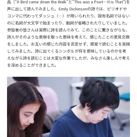
品（”A Bird came down the Walk”と”This was a Poet―It is That”)を
声に出して読んでみました。Emily Dickinsonの詩では、ピリオドや
コンマに代わってダッシュ（―）が用いられたり、固有名詞ではない
のに名詞が大文字で始まったり、動詞が省略されたりしていました。
参加者の皆さんは実際に詩を読んでみて、このことに驚きながらも、
詩人がそのような表現を取った意味を考えて、感じたことの意見交換
をしました。お互いの感じた内容を否定せず、感覚で読むことを実践
してみました。詩に出てくるシンボルが何を意味しているのかを考
えながら詩を読むことは大変な作業でしたが、みなさん楽しんで考え
を深めることができました。