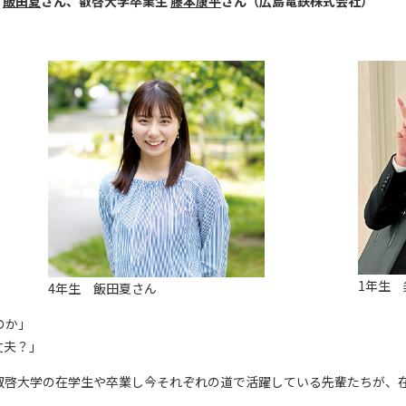
生
飯田夏
さん
、叡啓大学卒業生
藤本康平
さん（広島電鉄
株式会社
）
1年生
4年生 飯田夏さん
のか」
丈夫？」
叡啓大学の在学生や卒業し今それぞれの道で活躍している先輩たちが、