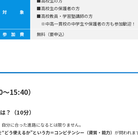
■高校生の方
■高校生の保護者の方
対 象
■高校教員・学習塾講師の方
※中高一貫校の中学生や保護者の方も参加歓迎！
参 加 費
無料（要申込）
0～15:40）
は？（10分）
、自分に合った進路になるとは限りません。
を“どう使えるか”という力＝コンピテンシー（資質・能力）
が問われま