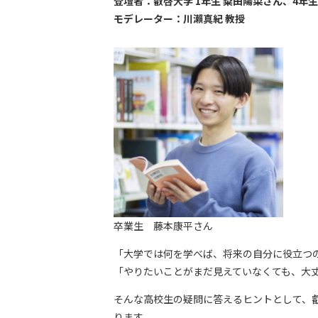
登壇者：叡啓大学 1年生 粂田陽菜さん、
4年
モデレーター：川瀨真紀 教授
卒業生 藤本康平さん
「大学では何を学べば、将来の自分に役立つ
「やりたいことがまだ見えていなくても、大
そんな高校生の疑問に答えるヒントとして、
ります。