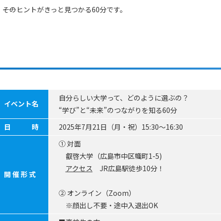
―そのヒントがきっと見つかる60分です。
自分らしい大学って、どのように選ぶの？
イベント名
“学び”と“未来”のつながりを知る60分
日 時
2025年7月21日（月・祝）15:30～16:30
① 対面
叡啓大学（広島市中区幟町1-5)
アクセス
JR広島駅徒歩10分！
開 催 形 式
② オンライン（Zoom）
※顔出し不要・途中入退出OK