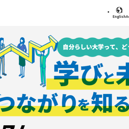
English
A
Search