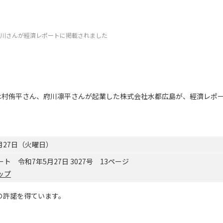
川さんが經濟レポートに掲載されました
）の 木村侑平さん、府川凛平さんが起業した株式会社水都広島が、經濟レポ
5月27日（火曜日）
ト 令和7年5月27日 3027号 13ページ
ップ
の許諾を得ています。