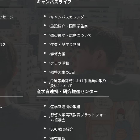
キャンパスライフ
ッセージ
キャンパスカレンダー
施設紹介・国際学生寮
周辺環境・広島について
バス
学費・奨学金制度
学修支援
クラブ活動
叡啓大生の1日
台風等非常時における授業の取り
扱いについて
産学官連携・研究推進センター
ム
産学官連携の取組
叡啓大学実践教育プラットフォー
ム協議会
SDC 教員紹介
研究情報