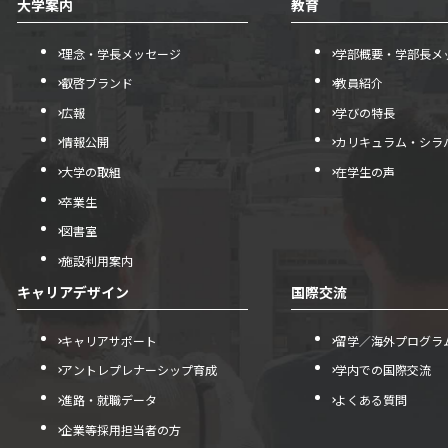
大学案内
教育
理念・学長メッセージ
学部概要・学部長メ
叡啓ブランド
教員紹介
広報
学びの特長
情報公開
カリキュラム・シラ
大学の取組
在学生の声
卒業生
図書室
施設利用案内
キャリアデザイン
国際交流
キャリアサポート
留学／海外プログラ
アントレプレナーシップ育成
学内での国際交流
進路・就職データ
よくある質問
企業等採用担当者の方