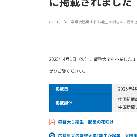
に掲載されました
ホーム
卒業後起業する１期生 木村さん、府川
2025年4月1日（火）、叡啓大学を卒業し
ぜひご覧ください。
掲載日
2025年
中国新聞
掲載媒体
中国新聞
叡啓大１期生 起業の花咲け
広島県立の叡啓大学1期生が起業 太田