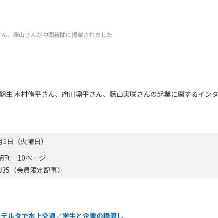
さん、藤山さんが中国新聞に掲載されました
た１期生 木村侑平さん、府川凛平さん、藤山実咲さんの起業に関するイン
4月1日（火曜日）
朝刊 10ページ
U35（会員限定記事）
川デルタで水上交通／学生と企業の橋渡し