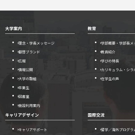
大学案内
教育
理念・学長メッセージ
学部概要・学部長メ
叡啓ブランド
教員紹介
広報
学びの特長
情報公開
カリキュラム・シラ
大学の取組
在学生の声
卒業生
図書室
施設利用案内
キャリアデザイン
国際交流
キャリアサポート
留学／海外プログラ