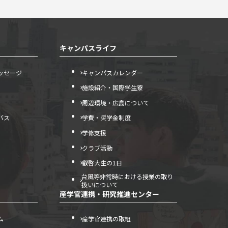
キャンパスライフ
ッセージ
キャンパスカレンダー
施設紹介・国際学生寮
周辺環境・広島について
バス
学費・奨学金制度
学修支援
クラブ活動
叡啓大生の1日
台風等非常時における授業の取り
扱いについて
産学官連携・研究推進センター
ム
産学官連携の取組