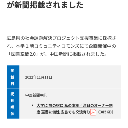
が新聞掲載されました
広島県の社会課題解決プロジェクト支援事業に採択さ
れ、本学１階コミュニティコモンズにて企画開催中の
「図書空間2.0」が、中国新聞に掲載されました。
掲
載
2022年11月11日
日
掲
中国新聞朝刊
載
大学に 旅の宿に 私の本棚／注目のオーナー制
媒
度 選書に個性 広島でも交流育む
（385KB）
体