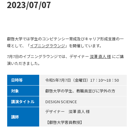
2023/07/07
叡啓大学では学生のコンピテンシー育成及びキャリア形成支援の一
環として、「
イブニングラウンジ
」を開催しています。
7月7日のイブニングラウンジでは、デザイナー
深澤 直人 様
にご講
演いただきました。
日時等
令和5年7月7日（金曜日）17：10～18：50
対象
叡啓大学の学生、教職員並びに学外の方
講演タイトル
DESIGN SCIENCE
デザイナー 深澤 直人 様
講師
【叡啓大学客員教授】