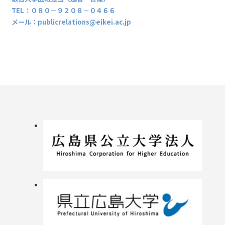
TEL：０８０－９２０８－０４６６
メール：publicrelations@eikei.ac.jp