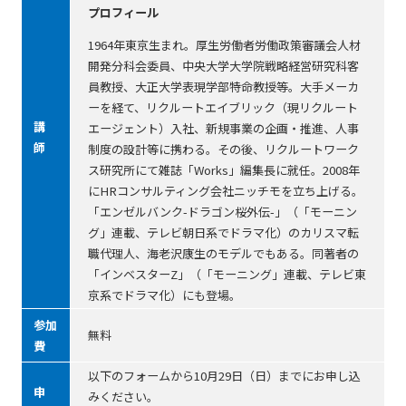
プロフィール
1964年東京生まれ。厚生労働者労働政策審議会人材
開発分科会委員、中央大学大学院戦略経営研究科客
員教授、大正大学表現学部特命教授等。大手メーカ
ーを経て、リクルートエイブリック（現リクルート
講
エージェント）入社、新規事業の企画・推進、人事
師
制度の設計等に携わる。その後、リクルートワーク
ス研究所にて雑誌「Works」編集長に就任。2008年
にHRコンサルティング会社ニッチモを立ち上げる。
「エンゼルバンク-ドラゴン桜外伝-」（「モーニン
グ」連載、テレビ朝日系でドラマ化）のカリスマ転
職代理人、海老沢康生のモデルでもある。同著者の
「インベスターZ」（「モーニング」連載、テレビ東
京系でドラマ化）にも登場。
参加
無料
費
以下のフォームから10月29日（日）までにお申し込
申
みください。