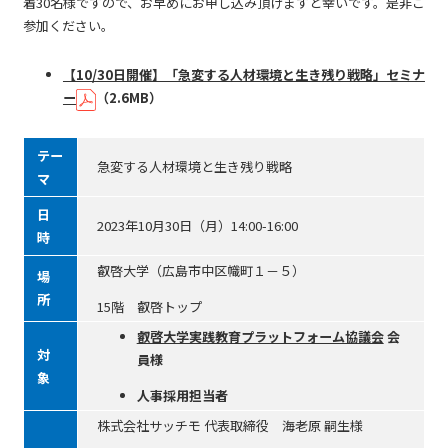
着30名様ですので、お早めにお申し込み頂けますと幸いです。是非ご
参加ください。
【10/30日開催】「急変する人材環境と生き残り戦略」セミナ
ー
（2.6MB）
テー
急変する人材環境と生き残り戦略
マ
日
2023年10月30日（月）14:00-16:00
時
叡啓大学（広島市中区幟町１－５）
場
所
15階 叡啓トップ
叡啓大学実践教育プラットフォーム協議会
会
対
員様
象
人事採用担当者
株式会社サッチモ 代表取締役 海老原 嗣生様