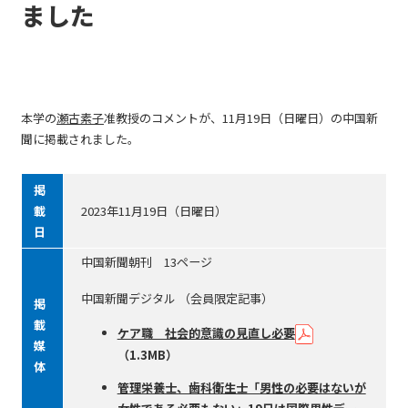
ました
本学の
瀬古素子
准教授のコメントが、11月19日（日曜日）の中国新
聞に掲載されました。
掲
載
2023年11月19日（日曜日）
日
中国新聞朝刊 13ページ
中国新聞デジタル （会員限定記事）
掲
載
ケア職 社会的意識の見直し必要
媒
（1.3MB）
体
管理栄養士、歯科衛生士「男性の必要はないが