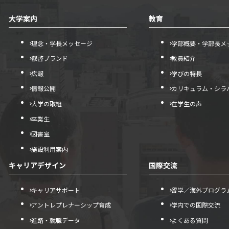
大学案内
教育
理念・学長メッセージ
学部概要・学部長メ
叡啓ブランド
教員紹介
広報
学びの特長
情報公開
カリキュラム・シラ
大学の取組
在学生の声
卒業生
図書室
施設利用案内
キャリアデザイン
国際交流
キャリアサポート
留学／海外プログラ
アントレプレナーシップ育成
学内での国際交流
進路・就職データ
よくある質問