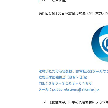
訪問団は5月20日～23日に筑波大学、東京
取材いただける場合は、お電話又はメールで
叡啓大学広報担当（越智・日浦）
TEL：０８０－９２０８－０４６６
メール：publicrelations@eikei.ac.jp
【叡啓大学】日本の先端教育にブラジルの視