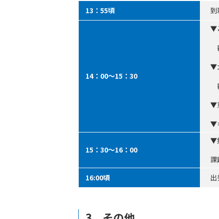
13：55頃
到
▼
叡
▼
14：00～15：30
叡
▼
▼
▼
15：30～16：00
課
16:00頃
出
3 その他