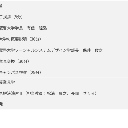
着
ご挨拶（5分）
啓大学学長 有信 睦弘
大学の概要説明（30分）
啓大学ソーシャルシステムデザイン学部長 保井 俊之
意見交換（30分）
キャンパス視察（25分）
授業見学
題解決演習Ⅱ（担当教員：松浦 康之、長岡 さくら）
発