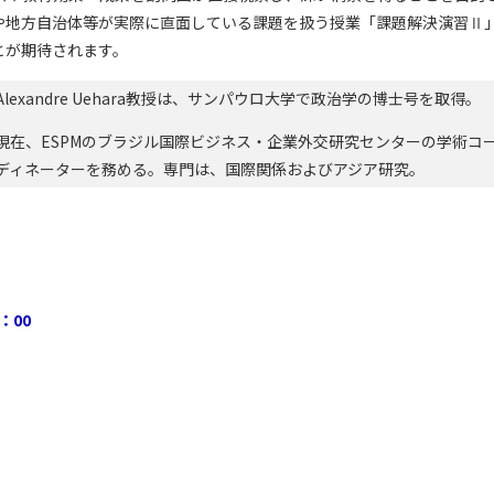
や地方自治体等が実際に直面している課題を扱う授業「課題解決演習Ⅱ
とが期待されます。
Alexandre Uehara教授は、サンパウロ大学で政治学の博士号を取得。
現在、ESPMのブラジル国際ビジネス・企業外交研究センターの学術コ
ディネーターを務める。専門は、国際関係およびアジア研究。
：00
）