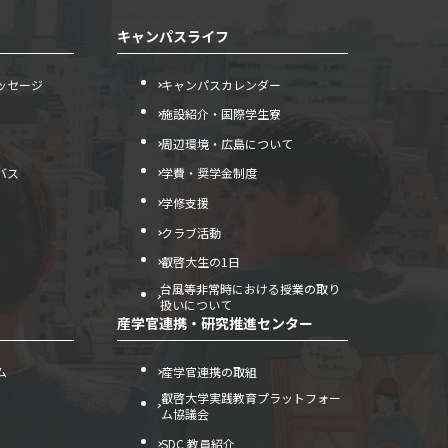
キャンパスライフ
ッセージ
キャンパスカレンダー
施設紹介・国際学生寮
周辺環境・広島について
バス
学費・奨学金制度
学修支援
クラブ活動
叡啓大生の1日
台風等非常時における授業の取り
扱いについて
産学官連携・研究推進センター
ム
産学官連携の取組
叡啓大学実践教育プラットフォー
ム協議会
SDC 教員紹介