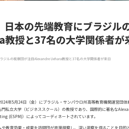
】日本の先端教育にブラジル
ehara教授と37名の大学関係者
の視察団が注目Alexandre Uehara教授と37名の大学関係者が来日
2024年5月24日（金）にブラジル・サンパウロ州高等教育機関運営団
学（ビジネススクール）の教授であり、国際的に著名なAlexandre Uehar
de Marketing (ESPM)）によってコーディネートされています。
ムや教育効果・成果を訪問団が直接視察し、深い洞察を得ることを目的