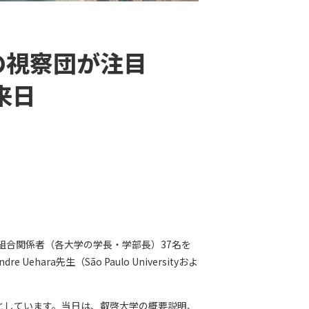
の視察団が注目
が来日
体組合関係者（各大学の学長・学部長）37名を
a先生（São Paulo Universityおよ
としています。当日は、叡啓大学の概要説明、