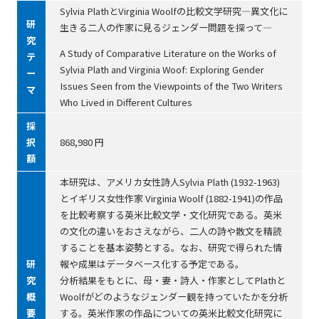
Sylvia PlathとVirginia Woolfの比較文学研究―異文化に
研
生きる二人の作家に見るジェンダー問題を探って―
究
A Study of Comparative Literature on the Works of
テ
Sylvia Plath and Virginia Woof: Exploring Gender
ー
Issues Seen from the Viewpoints of the Two Writers
マ
Who Lived in Different Cultures
採
択
868,980 円
額
本研究は、アメリカ女性詩人Sylvia Plath (1932-1963)
とイギリス女性作家 Virginia Woolf (1882-1941)の作品
を比較考察する英米比較文学・文化研究である。英米
の文化の違いをおさえながら、二人の詩や散文を精読
することを基本姿勢とする。なお、研究で得られた情
研
報や成果はデータベース化する予定である。
究
分析結果をもとに、母・妻・詩人・作家としてPlathと
概
Woolfがどのようなジェンダー観を持っていたかを分析
要
する。英米作家の作品についての英米比較文化研究に