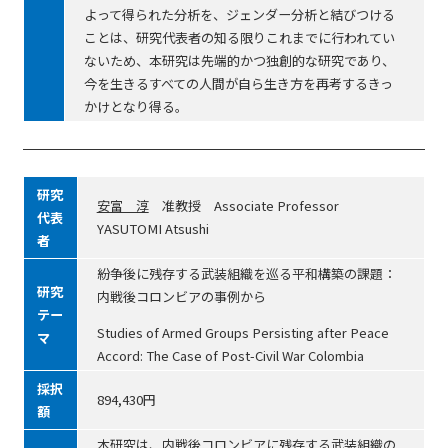
よって得られた分析を、ジェンダー分析と結びつける
ことは、研究代表者の知る限りこれまでに行われてい
ないため、本研究は先端的かつ独創的な研究であり、
今を生きるすべての人間が自ら生き方を再考するきっ
かけとなり得る。
研究
安富 淳
准教授 Associate Professor
代表
YASUTOMI Atsushi
者
紛争後に残存する武装組織を巡る平和構築の課題：
研究
内戦後コロンビアの事例から
テー
Studies of Armed Groups Persisting after Peace
マ
Accord: The Case of Post-Civil War Colombia
採択
894,430円
額
本研究は、内戦後コロンビアに残存する武装組織の