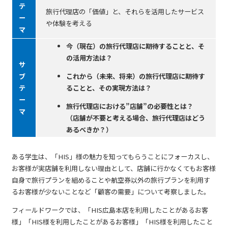
テ
旅行代理店の「価値」と、それらを活用したサービス
ー
や体験を考える
マ
今（現在）の旅行代理店に期待することと、そ
の活用方法は？
サ
ブ
これから（未来、将来）の旅行代理店に期待す
テ
ることと、その実現方法は？
ー
旅行代理店における”店舗”の必要性とは？
マ
（店舗が不要と考える場合、旅行代理店はどう
あるべきか？）
ある学生は、「HIS」様の魅力を知ってもらうことにフォーカスし、
お客様が実店舗を利用しない理由として、店舗に行かなくてもお客様
自身で旅行プランを組めることや航空券以外の旅行プランを利用す
るお客様が少ないことなど「顧客の需要」について考察しました。
フィールドワークでは、「HIS広島本店を利用したことがあるお客
様」「HIS様を利用したことがあるお客様」「HIS様を利用したこと