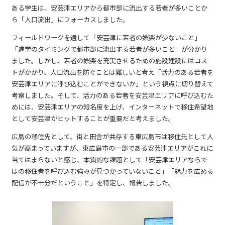
ある学生は、安芸津エリアから都市部に流出する若者が多いことか
ら「人口流出」にフォーカスしました。
フィールドワークを通して「安芸津に若者の娯楽が少ないこと」
「進学のタイミングで都市部に流出する若者が多いこと」が分かり
ました。しかし、若者の娯楽を充実させるための施設建設にはコス
トがかかり、人口流出を防ぐことは難しいと考え「活力のある若者を
安芸津エリアに呼び込むことができないか」という視点に切り替えて
考察しました。そして、活力のある若者を安芸津エリアに呼び込むた
めには、安芸津エリアの知名度を上げ、インターネットで移住希望地
として安芸津がヒットすることが重要だと考えました。
広島の移住先として、街と田舎が共存する東広島市は移住先として人
気が高まっていますが、東広島市の一部である安芸津エリアがこれに
当てはまらないと感じ、本質的な課題として「安芸津エリアならで
はの移住者を呼び込む強みが見つかっていないこと」「魅力を広める
配信が不十分だということ」を特定し、報告しました。