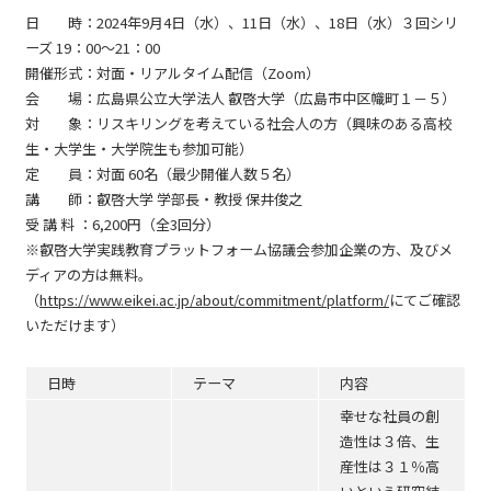
日 時：2024年9月4日（水）、11日（水）、18日（水）３回シリ
ーズ 19：00～21：00
開催形式：対面・リアルタイム配信（Zoom）
会 場：広島県公立大学法人 叡啓大学（広島市中区幟町１－５）
対 象：リスキリングを考えている社会人の方（興味のある高校
生・大学生・大学院生も参加可能）
定 員：対面 60名（最少開催人数５名）
講 師：叡啓大学 学部長・教授 保井俊之
受 講 料 ：6,200円（全3回分）
※叡啓大学実践教育プラットフォーム協議会参加企業の方、及びメ
ディアの方は無料。
（
https://www.eikei.ac.jp/about/commitment/platform/
にてご確認
いただけます）
日時
テーマ
内容
幸せな社員の創
造性は３倍、生
産性は３１％高