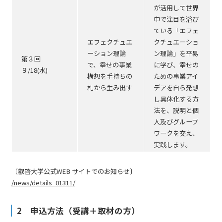
が活用して世界
中で注目を浴び
ている「エフェ
エフェクチュエ
クチュエーショ
ーション理論
ン理論」を平易
第３回
で、幸せの事業
に学び、幸せの
９/18(水)
構想を手持ちの
ための事業アイ
札から生み出す
デアを自ら発想
し具体化する方
法を、説明と個
人及びグループ
ワークを交え、
実践します。
〔叡啓大学公式WEB サイトでのお知らせ〕
/news/details_01311/
2 申込方法（受講＋取材の方）