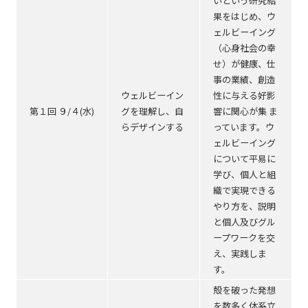
いという研究結
果をはじめ、ウ
ェルビーイング
（心身社会の幸
せ）が健康、仕
事の業績、創造
ウェルビーイン
性に与える好影
第１回 ９/４(水)
グを理解し、自
響に関心が集 ま
らデザインする
っています。ウ
ェルビーイング
について平易に
学び、個人と組
織で実現できる
やり方を、説明
と個人及びグル
ープワークを交
え、実践しま
す。
殻を破った発想
を数多く体系立