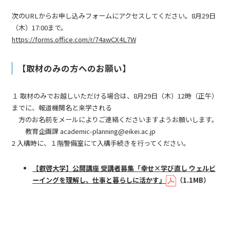
次のURLからお申し込みフォームにアクセスしてください。8月29日
（木）17:00まで。
https://forms.office.com/r/74awCX4L7W
【取材のみの方へのお願い】
１ 取材のみでお越しいただける場合は、8月29日（木）12時（正午）
までに、報道機関名と来学される
方のお名前をメールによりご連絡くださいますようお願いします。
教育企画課 academic-planning@eikei.ac.jp
2 入構時に、１階警備室にて入構手続きを行ってください。
【叡啓大学】公開講座 受講者募集「幸せ×学び直し ウェルビ
ーイングを理解し、仕事と暮らしに活かす」
（1.1MB）