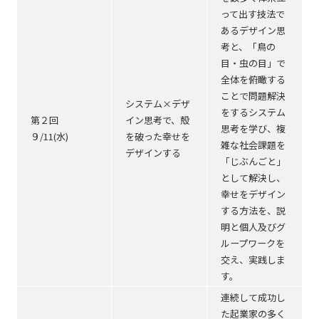
って出す技法で
あるデザイン思
考と、「鳥の
目・虫の目」で
全体を俯瞰する
ことで問題解決
システム×デザ
をするシステム
第２回
イン思考で、殻
思考を学び、複
９/11(水)
を破った幸せを
雑な社会課題を
デザインする
「じぶんごと」
として解決し、
幸せをデザイン
する方法を、説
明と個人及びグ
ループワークを
交え、実践しま
す。
連続して成功し
た起業家の多く