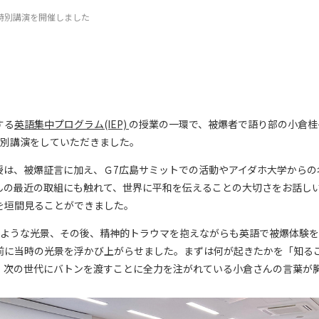
P特別講演を開催しました
する
英語集中プログラム(IEP)
の授業の一環で、被爆者で語り部の小倉桂
特別講演をしていただきました。
授は、被爆証言に加え、Ｇ7広島サミットでの活動やアイダホ大学からの
んの最近の取組にも触れて、世界に平和を伝えることの大切さをお話し
を垣間見ることができました。
のような光景、その後、精神的トラウマを抱えながらも英語で被爆体験
前に当時の光景を浮かび上がらせました。まずは何が起きたかを「知る
、次の世代にバトンを渡すことに全力を注がれている小倉さんの言葉が