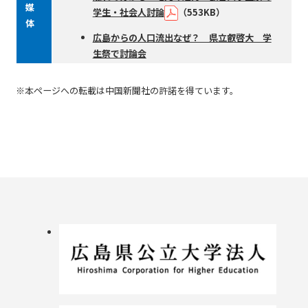
媒
学生・社会人討論
（553KB）
体
広島からの人口流出なぜ？ 県立叡啓大 学
生祭で討論会
※本ページへの転載は中国新聞社の許諾を得ています。