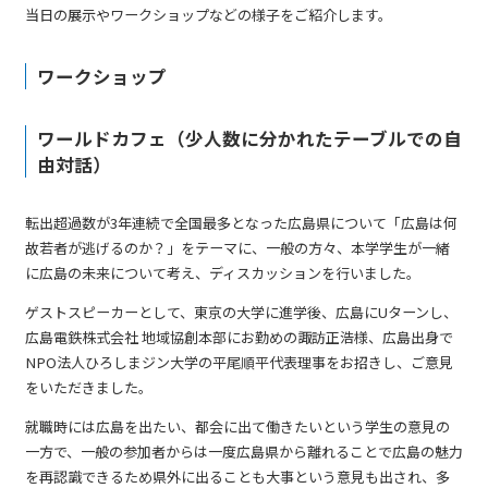
当日の展示やワークショップなどの様子をご紹介します。
ワークショップ
ワールドカフェ（少人数に分かれたテーブルでの自
由対話）
転出超過数が3年連続で全国最多となった広島県について「広島は何
故若者が逃げるのか？」をテーマに、一般の方々、本学学生が一緒
に広島の未来について考え、ディスカッションを行いました。
ゲストスピーカーとして、東京の大学に進学後、広島にUターンし、
広島電鉄株式会社 地域協創本部にお勤めの諏訪正浩様、広島出身で
NPO法人ひろしまジン大学の平尾順平代表理事をお招きし、ご意見
をいただきました。
就職時には広島を出たい、都会に出て働きたいという学生の意見の
一方で、一般の参加者からは一度広島県から離れることで広島の魅力
を再認識できるため県外に出ることも大事という意見も出され、多