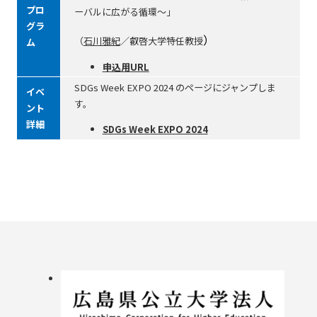
プロ
ーバルに広がる循環～」
グラ
）
（
石川雅紀
／叡啓大学特任教授
ム
申込用URL
SDGs Week EXPO 2024 のページにジャンプしま
イベ
す。
ント
詳細
SDGs Week EXPO 2024