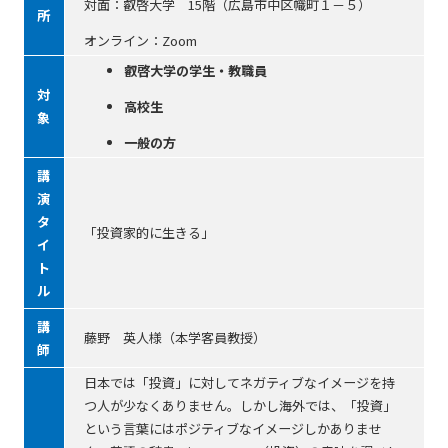
対面：叡啓大学 15階（広島市中区幟町１－５）
所
オンライン：Zoom
叡啓大学の学生・教職員
対
高校生
象
一般の方
講
演
タ
「投資家的に生きる」
イ
ト
ル
講
藤野 英人様（本学客員教授）
師
日本では「投資」に対してネガティブなイメージを持
つ人が少なくありません。しかし海外では、「投資」
という言葉にはポジティブなイメージしかありませ