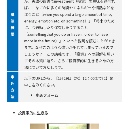
ん。英語の辞書でinvestment（投資）の意味を調べれ
ば、「なにかに多くの時間やエネルギーや情熱などを
講
注ぐこと（when you spend a large amount of time,
演
energy, emotion etc. on something）」「将来のため
概
に、今行動したり保有したりすること
要
（somethingthat you do or have in order to have
more in the future）」といった説明を読むことができ
ます。なぜこのような違いが生じてしまっているので
しょうか？ この講義では、「投資」への誤解を解い
てその本質に迫り、さらに投資家的に生きるための方
法についてお話します。
申
以下のURLから、【1月29日（水）12：00までに】お
込
申し込みください。
方
申込フォーム
法
投資家的に生きる