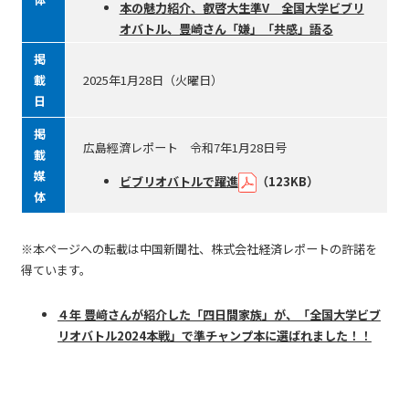
本の魅力紹介、叡啓大生準V 全国大学ビブリ
オバトル、豊崎さん「嫌」「共感」語る
掲
載
2025年1月28日（火曜日）
日
掲
広島經濟レポート 令和7年1月28日号
載
媒
ビブリオバトルで躍進
（123KB）
体
※本ページへの転載は中国新聞社、株式会社経済レポートの許諾を
得ています。
４年 豊﨑さんが紹介した「四日間家族」が、「全国大学ビブ
リオバトル2024本戦」で準チャンプ本に選ばれました！！