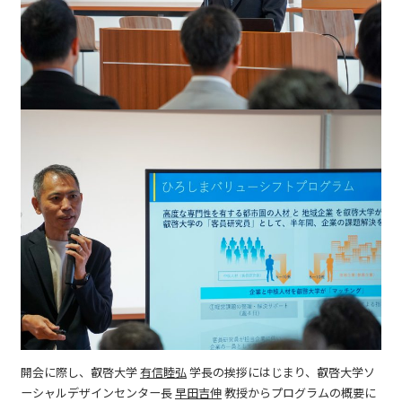
開会に際し、叡啓大学
有信睦弘
学長の挨拶にはじまり、叡啓大学ソ
ーシャルデザインセンター長
早田吉伸
教授からプログラムの概要に