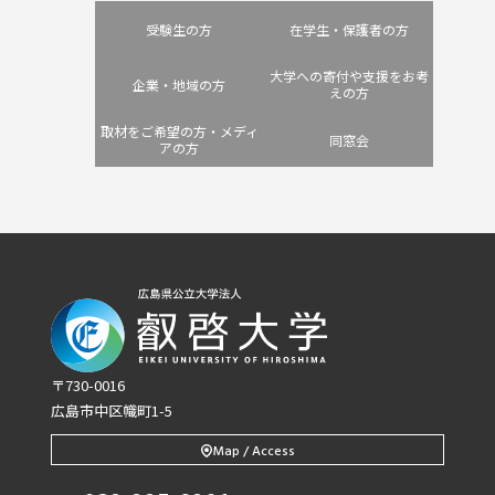
受験生の方
在学生・保護者の方
大学への寄付や支援をお考
企業・地域の方
えの方
取材をご希望の方・メディ
同窓会
アの方
〒730-0016
広島市中区幟町1-5
Map / Access