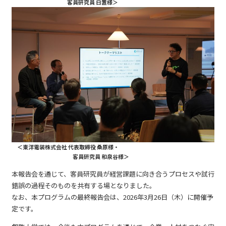
客員研究員 日置様＞
＜東洋電装株式会社 代表取締役 桑原様・
客員研究員 和泉谷様＞
本報告会を通じて、客員研究員が経営課題に向き合うプロセスや試行
錯誤の過程そのものを共有する場となりました。
なお、本プログラムの最終報告会は、2026年3月26日（木）に開催予
定です。