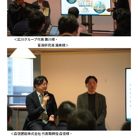
＜広川グループ代表 廣川様・
客員研究員 渥美様＞
＜森信建設株式会社 代表取締役 森信様・