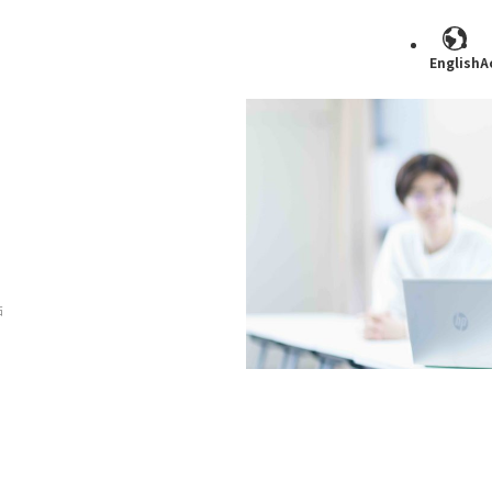
English
A
Search
祐