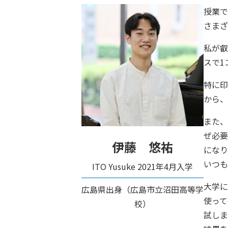
授業で
さまざ
私が叡
スで1
特に印
から、
また、
ぜ必要
伊藤 悠祐
になり
いつも
ITO Yusuke
2021年4月入学
大学に
広島県出身（広島市立沼田高等学
使って
校）
試しま