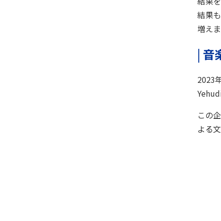
結果を
結果も
増えま
|
音
202
Yeh
この企
よる文