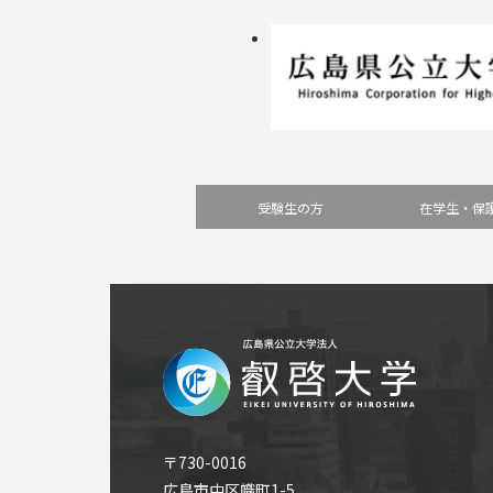
受験生の方
在学生・保
〒730-0016
広島市中区幟町1-5