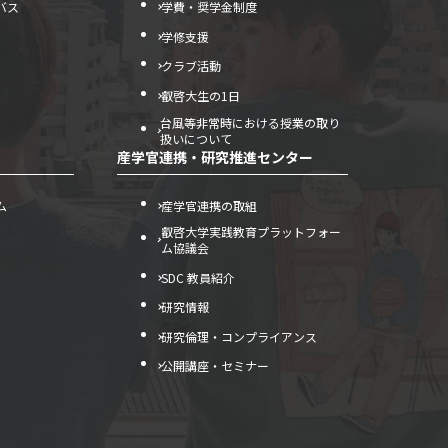
バス
学費・奨学金制度
学修支援
クラブ活動
叡啓大生の1日
台風等非常時における授業の取り
扱いについて
産学官連携・研究推進センター
ム
産学官連携の取組
叡啓大学実践教育プラットフォー
ム協議会
SDC 教員紹介
研究情報
研究倫理・コンプライアンス
公開講座・セミナー