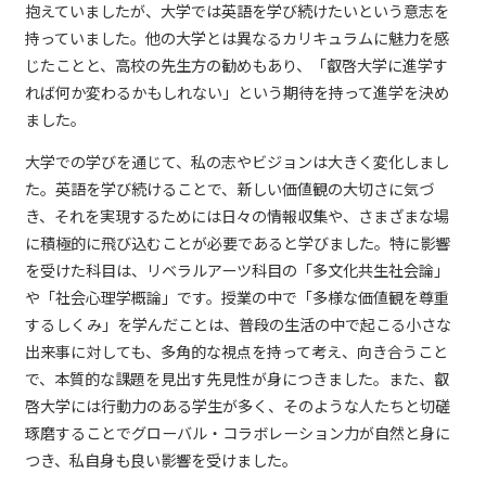
抱えていましたが、大学では英語を学び続けたいという意志を
持っていました。他の大学とは異なるカリキュラムに魅力を感
じたことと、高校の先生方の勧めもあり、「叡啓大学に進学す
れば何か変わるかもしれない」という期待を持って進学を決め
ました。
大学での学びを通じて、私の志やビジョンは大きく変化しまし
た。英語を学び続けることで、新しい価値観の大切さに気づ
き、それを実現するためには日々の情報収集や、さまざまな場
に積極的に飛び込むことが必要であると学びました。特に影響
を受けた科目は、リベラルアーツ科目の「多文化共生社会論」
や「社会心理学概論」です。授業の中で「多様な価値観を尊重
するしくみ」を学んだことは、普段の生活の中で起こる小さな
出来事に対しても、多角的な視点を持って考え、向き合うこと
で、本質的な課題を見出す先見性が身につきました。また、叡
啓大学には行動力のある学生が多く、そのような人たちと切磋
琢磨することでグローバル・コラボレーション力が自然と身に
つき、私自身も良い影響を受けました。