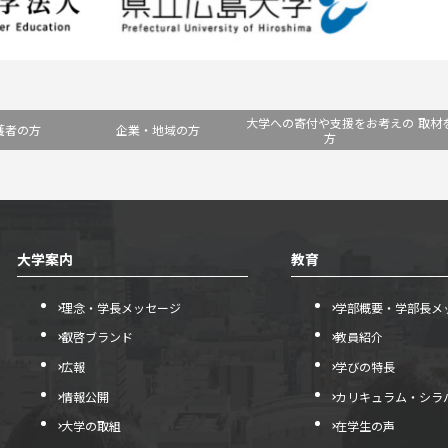
大学への寄付や支援をお考えの
取材
護者の方
企業・地域の方
方
大学案内
教育
理念・学長メッセージ
学部概要・学部長メ
叡啓ブランド
教員紹介
広報
学びの特長
情報公開
カリキュラム・シラ
大学の取組
在学生の声