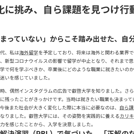
化に挑み、自ら課題を見つけ行
まっていない」からこそ踏み出せた、自
代、私は
海外留学
を予定しており、将来は海外と関わる業界で
、新型コロナウイルスの影響で留学が中止となり、それまで思
学で何を学ぶべきか、卒業後にどのような職業に就きたいのか
迷いを感じていました。
時、偶然インスタグラムの広告で叡啓大学を知りました。さら
に残ったことがきっかけです。当時は就きたい職業も決まって
今後また社会が大きく変化した際に本当に必要なのは、
自ら課
なりました。叡啓大学には、その姿勢を実践的に養える
カリキ
力を感じたことから、入学を決意しました。
解決演習（PBL）で気づいた、「正解の