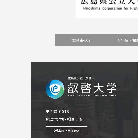
受験生の方
在学生・保
〒730-0016
広島市中区幟町1-5
Map / Access