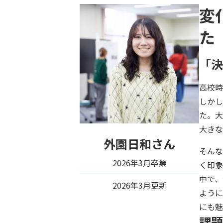
変
た
「決
高校時
しかし
た。大
大きな
外園日和さん
そんな
2026年3月卒業
く印象
中で、
2026年3月更新
ように
にも魅
課題